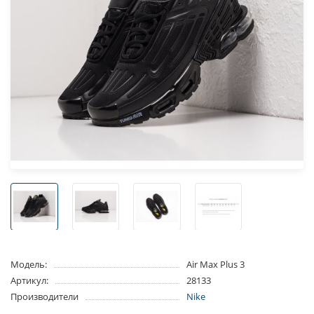
Модель:
Air Max Plus 3
Артикул:
28133
Производители
Nike