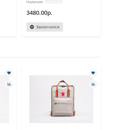
3480.00р.
3200.0
Закончился