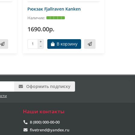
Рюкзак Fjallraven Kanken
Рюкзак A
1690.00р.
1870.0
В корзину
Оформить подписку
ости
Наши контакты
8 (800) 000-00-00
fivetrend@yandex.ru