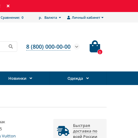
!
Сравнение:
0
р.
Валюта
Личный кабинет
8 (800) 000-00-00
0
Новинки
Одежда
зак
Быстрая
5
доставка по
s Vuitton
всей России