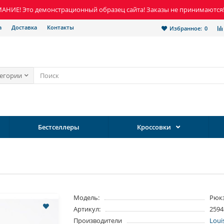
НИЕ! Это демонстрационный образец сайта! Заказы не принимаются
а
Доставка
Контакты
Избранное:
0
тегории
Бестселлеры
Кроссовки
Модель:
Рюк
Артикул:
2594
Производители
Loui