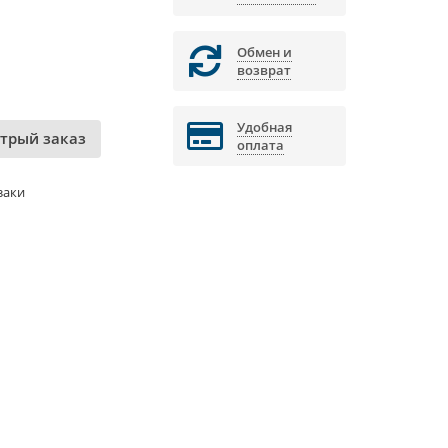
Обмен и
возврат
Удобная
трый заказ
оплата
заки