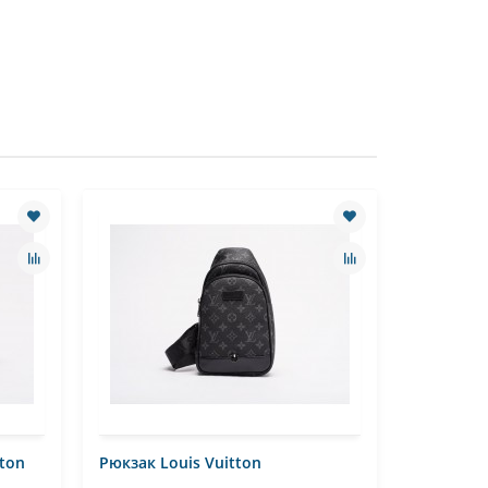
tton
Рюкзак Louis Vuitton
Поясная 