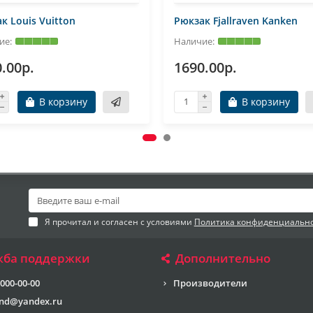
к Louis Vuitton
Рюкзак Fjallraven Kanken
.00р.
1690.00р.
В корзину
В корзину
Я прочитал и согласен с условиями
Политика конфиденциальн
жба поддержки
Дополнительно
 000-00-00
Производители
end@yandex.ru