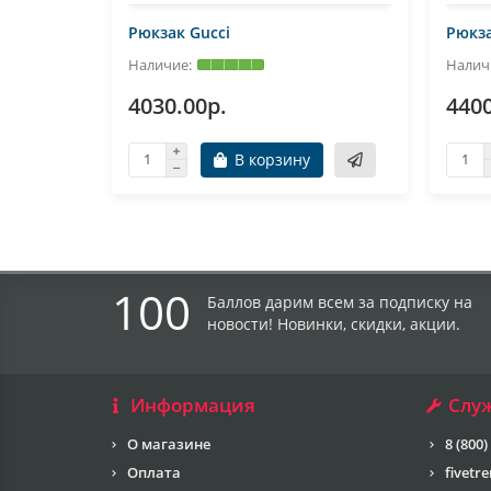
Рюкзак Gucci
Рюкза
4030.00р.
4400
В корзину
100
Баллов дарим всем за подписку на
новости! Новинки, скидки, акции.
Информация
Слу
О магазине
8 (800)
Оплата
fivetr