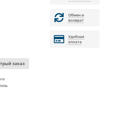
Обмен и
возврат
Удобная
оплата
трый заказ
оги
тиль