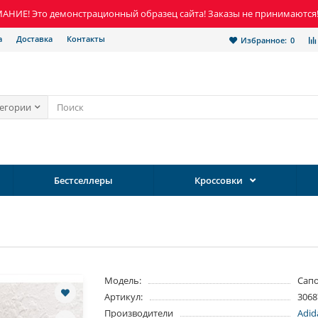
НИЕ! Это демонстрационный образец сайта! Заказы не принимаются
а
Доставка
Контакты
Избранное:
0
тегории
Бестселлеры
Кроссовки
Модель:
Сап
Артикул:
3068
Производители
Adid