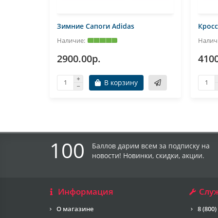
Зимние Сапоги Adidas
Кросс
2900.00р.
4100
В корзину
100
Баллов дарим всем за подписку на
новости! Новинки, скидки, акции.
Информация
Слу
О магазине
8 (800)