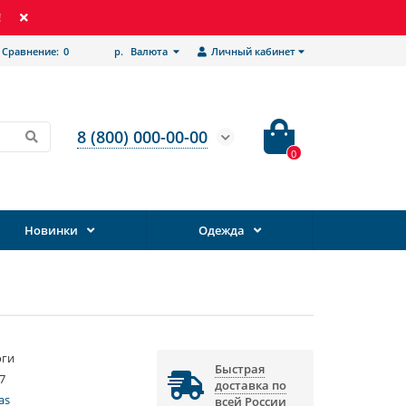
!
Сравнение:
0
р.
Валюта
Личный кабинет
8 (800) 000-00-00
0
Новинки
Одежда
оги
Быстрая
7
доставка по
as
всей России